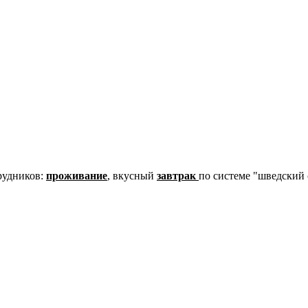
рудников:
проживание
, вкусный
завтрак
по системе "шведский